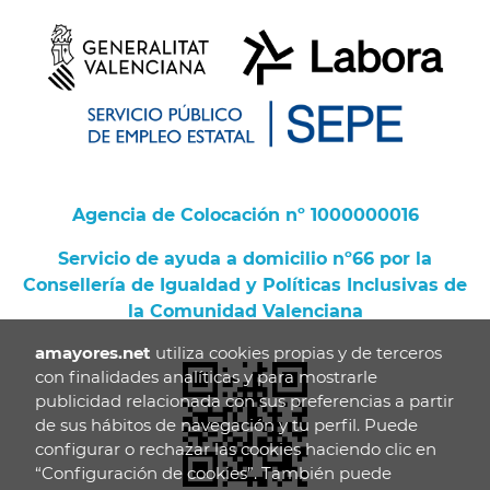
Agencia de Colocación nº 1000000016
Servicio de ayuda a domicilio nº66 por la
Consellería de Igualdad y Políticas Inclusivas de
la Comunidad Valenciana
amayores.net
utiliza cookies propias y de terceros
con finalidades analíticas y para mostrarle
publicidad relacionada con sus preferencias a partir
de sus hábitos de navegación y tu perfil. Puede
configurar o rechazar las cookies haciendo clic en
“Configuración de cookies”. También puede