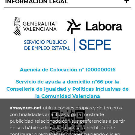
INFORMACIÓN LEGAL
Agencia de Colocación nº 1000000016
Servicio de ayuda a domicilio nº66 por la
Consellería de Igualdad y Políticas Inclusivas de
la Comunidad Valenciana
amayores.net
utiliza cookies propias y de terceros
con finalidades analíticas y para mostrarle
publicidad relacionada con sus preferencias a partir
de sus hábitos de navegación y tu perfil. Puede
configurar o rechazar las cookies haciendo clic en