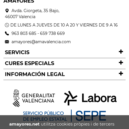
AMAYORES
Avda. Giorgeta, 35 Bajo,
46007 Valencia
DE LUNES A JUEVES DE 10 A 20 Y VIERNES DE 9 A 16
963 803 685
-
659 738 669
amayores@amavalencia.com
SERVICIS
CURES ESPECIALS
INFORMACIÓN LEGAL
amayores.net
utilitza cookies pròpies i de tercers