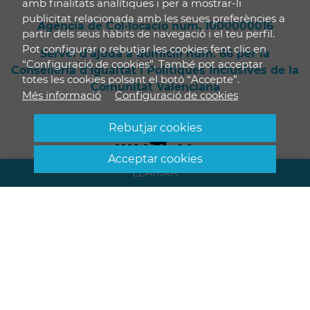
amb finalitats analítiques i per a mostrar-li
publicitat relacionada amb les seues preferències a
Agència de Col·locació núm. 1000000016
partir dels seus hàbits de navegació i el teu perfil.
Pot configurar o rebutjar les cookies fent clic en
Servei d'ajuda a domicili núm. 66 per la
“Configuració de cookies”. També pot acceptar
Conselleria d'Igualtat i Polítiques Inclusives de la
totes les cookies polsant el botó “Accepte”.
Comunitat Valenciana
Més informació
LLAMAR
© 2026 Amayores
Disseny web